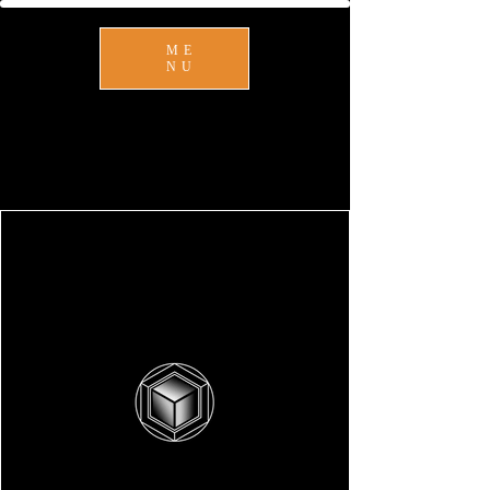
ME
NU