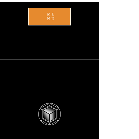
ME
NU